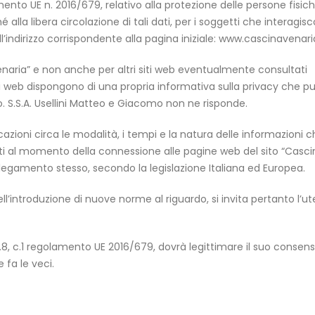
olamento UE n. 2016/679, relativo alla protezione delle persone fisi
alla libera circolazione di tali dati, per i soggetti che interagis
all’indirizzo corrispondente alla pagina iniziale: www.cascinavena
 Venaria” e non anche per altri siti web eventualmente consultati
siti web dispongono di una propria informativa sulla privacy che p
. S.S.A. Usellini Matteo e Giacomo non ne risponde.
zioni circa le modalità, i tempi e la natura delle informazioni c
nti al momento della connessione alle pagine web del sito “Casci
legamento stesso, secondo la legislazione Italiana ed Europea.
l’introduzione di nuove norme al riguardo, si invita pertanto l’u
art.8, c.1 regolamento UE 2016/679, dovrà legittimare il suo consen
 fa le veci.