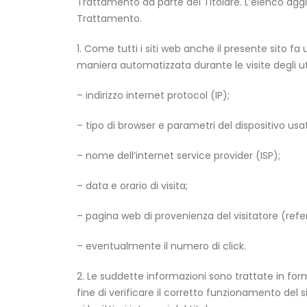
Trattamento da parte del Titolare. L’elenco aggi
Trattamento.
1. Come tutti i siti web anche il presente sito fa
maniera automatizzata durante le visite degli ut
– indirizzo internet protocol (IP);
– tipo di browser e parametri del dispositivo usat
– nome dell’internet service provider (ISP);
– data e orario di visita;
– pagina web di provenienza del visitatore (referr
– eventualmente il numero di click.
2. Le suddette informazioni sono trattate in f
fine di verificare il corretto funzionamento del s