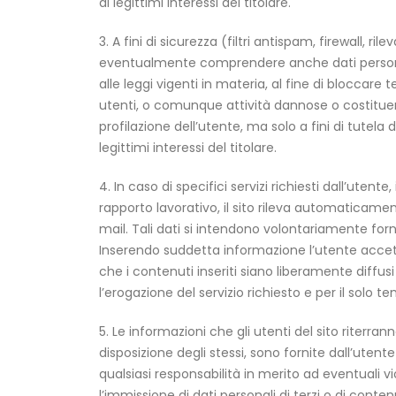
ai legittimi interessi del titolare.
3. A fini di sicurezza (filtri antispam, firewall, 
eventualmente comprendere anche dati personal
alle leggi vigenti in materia, al fine di bloccar
utenti, o comunque attività dannose o costituenti 
profilazione dell’utente, ma solo a fini di tutela 
legittimi interessi del titolare.
4. In caso di specifici servizi richiesti dall’utent
rapporto lavorativo, il sito rileva automaticament
mail. Tali dati si intendono volontariamente forn
Inserendo suddetta informazione l’utente accet
che i contenuti inseriti siano liberamente diffusi
l’erogazione del servizio richiesto e per il solo t
5. Le informazioni che gli utenti del sito riterra
disposizione degli stessi, sono fornite dall’ut
qualsiasi responsabilità in merito ad eventuali vio
l’immissione di dati personali di terzi o di conten