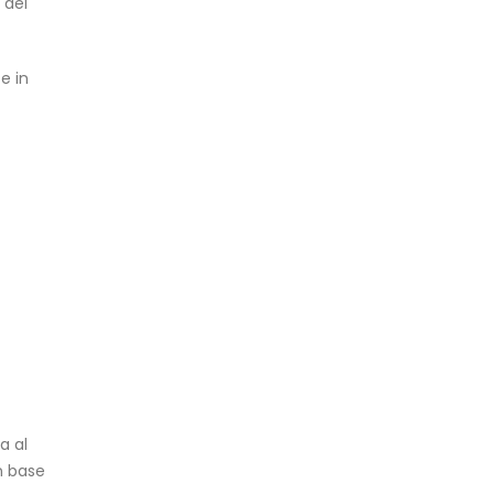
 del
e in
a al
in base