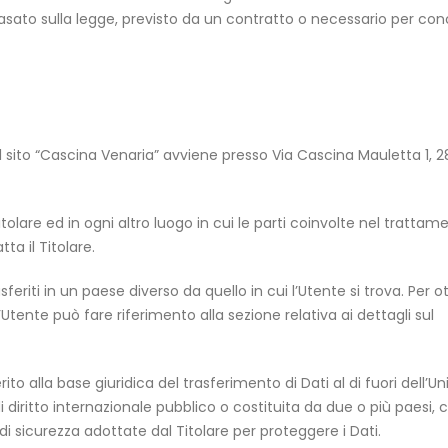
 basato sulla legge, previsto da un contratto o necessario per co
 del sito “Cascina Venaria” avviene presso Via Cascina Mauletta 1, 
itolare ed in ogni altro luogo in cui le parti coinvolte nel trattam
ta il Titolare.
sferiti in un paese diverso da quello in cui l’Utente si trova. Per 
’Utente può fare riferimento alla sezione relativa ai dettagli sul
ito alla base giuridica del trasferimento di Dati al di fuori dell’U
 diritto internazionale pubblico o costituita da due o più paesi,
i sicurezza adottate dal Titolare per proteggere i Dati.