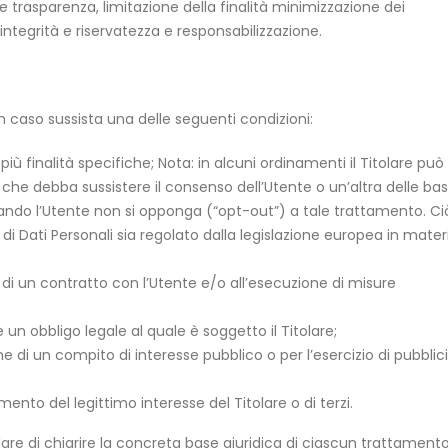
 e trasparenza, limitazione della finalità minimizzazione dei
integrità e riservatezza e responsabilizzazione.
e in caso sussista una delle seguenti condizioni:
iù finalità specifiche; Nota: in alcuni ordinamenti il Titolare può
 che debba sussistere il consenso dell’Utente o un’altra delle bas
quando l’Utente non si opponga (“opt-out”) a tale trattamento. C
di Dati Personali sia regolato dalla legislazione europea in mater
 di un contratto con l’Utente e/o all’esecuzione di misure
n obbligo legale al quale è soggetto il Titolare;
e di un compito di interesse pubblico o per l’esercizio di pubblici
ento del legittimo interesse del Titolare o di terzi.
are di chiarire la concreta base giuridica di ciascun trattamento