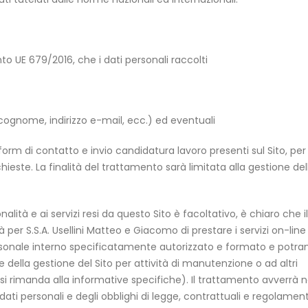
to UE 679/2016, che i dati personali raccolti
, cognome, indirizzo e-mail, ecc.) ed eventuali
 form di contatto e invio candidatura lavoro presenti sul Sito, per
chieste. La finalità del trattamento sarà limitata alla gestione del
lità e ai servizi resi da questo Sito è facoltativo, è chiaro che il 
tà per S.S.A. Usellini Matteo e Giacomo di prestare i servizi on-line
personale interno specificatamente autorizzato e formato e potra
 della gestione del Sito per attività di manutenzione o ad altri
o (si rimanda alla informative specifiche). Il trattamento avverrà n
dati personali e degli obblighi di legge, contrattuali e regolament