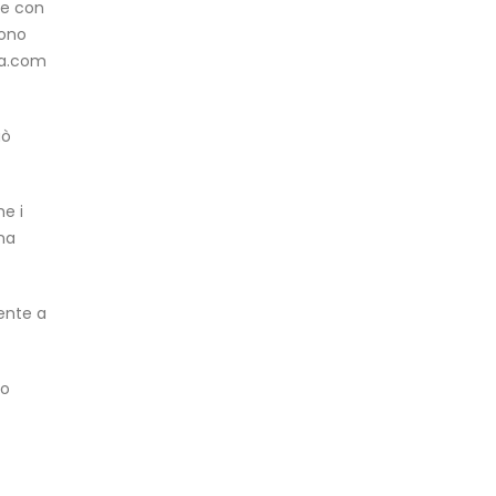
che con
cono
ria.com
uò
he i
na
tente a
so