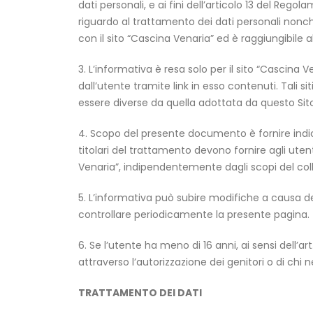
dati personali, e ai fini dell’articolo 13 del Reg
riguardo al trattamento dei dati personali nonché 
con il sito “Cascina Venaria” ed è raggiungibile 
3. L’informativa è resa solo per il sito “Cascina
dall’utente tramite link in esso contenuti. Tali 
essere diverse da quella adottata da questo Sito
4. Scopo del presente documento è fornire indica
titolari del trattamento devono fornire agli ute
Venaria”, indipendentemente dagli scopi del col
5. L’informativa può subire modifiche a causa del
controllare periodicamente la presente pagina.
6. Se l’utente ha meno di 16 anni, ai sensi dell’
attraverso l’autorizzazione dei genitori o di chi ne
TRATTAMENTO DEI DATI