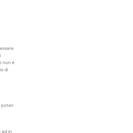
 essere
i
iò non è
ia di
 poteri
 ed in