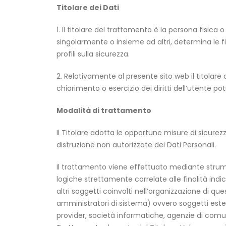
Titolare dei Dati
1. Il titolare del trattamento è la persona fisica o
singolarmente o insieme ad altri, determina le fi
profili sulla sicurezza.
2. Relativamente al presente sito web il titolare
chiarimento o esercizio dei diritti dell’utente po
Modalità di trattamento
Il Titolare adotta le opportune misure di sicurez
distruzione non autorizzate dei Dati Personali.
Il trattamento viene effettuato mediante strum
logiche strettamente correlate alle finalità indic
altri soggetti coinvolti nell’organizzazione di q
amministratori di sistema) ovvero soggetti esterni 
provider, società informatiche, agenzie di comu