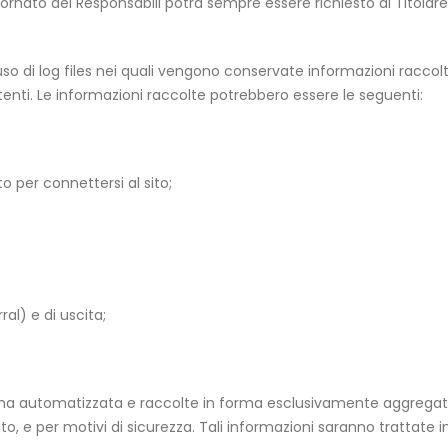
ornato dei Responsabili potrà sempre essere richiesto al Titolare
 uso di log files nei quali vengono conservate informazioni raccolt
enti. Le informazioni raccolte potrebbero essere le seguenti:
o per connettersi al sito;
al) e di uscita;
orma automatizzata e raccolte in forma esclusivamente aggregat
ito, e per motivi di sicurezza. Tali informazioni saranno trattate 