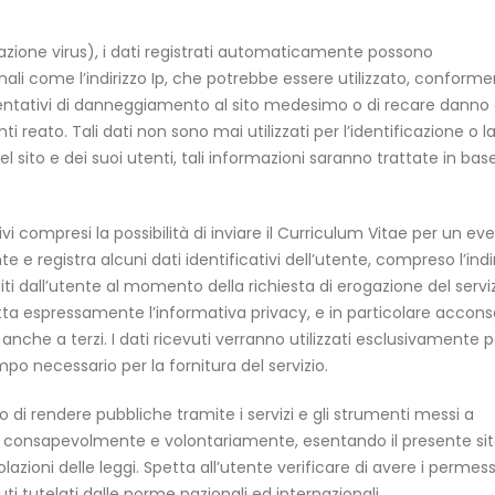
rilevazione virus), i dati registrati automaticamente possono
i come l’indirizzo Ip, che potrebbe essere utilizzato, confor
e tentativi di danneggiamento al sito medesimo o di recare danno a
reato. Tali dati non sono mai utilizzati per l’identificazione o l
del sito e dei suoi utenti, tali informazioni saranno trattate in base
e, ivi compresi la possibilità di inviare il Curriculum Vitae per un e
e e registra alcuni dati identificativi dell’utente, compreso l’indi
iti dall’utente al momento della richiesta di erogazione del serviz
ta espressamente l’informativa privacy, e in particolare accon
 anche a terzi. I dati ricevuti verranno utilizzati esclusivamente p
empo necessario per la fornitura del servizio.
nno di rendere pubbliche tramite i servizi e gli strumenti messi a
ente consapevolmente e volontariamente, esentando il presente si
lazioni delle leggi. Spetta all’utente verificare di avere i permess
uti tutelati dalle norme nazionali ed internazionali.