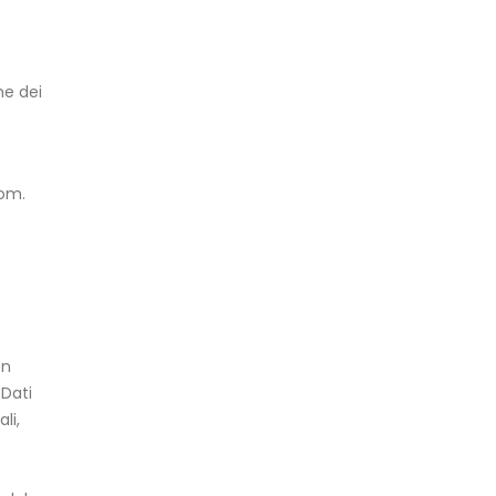
he dei
com
.
on
 Dati
li,