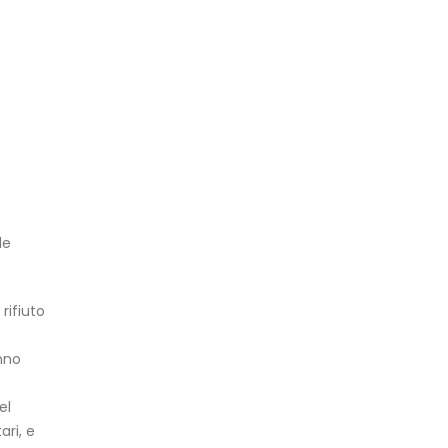
le
rifiuto
nno
el
ari, e