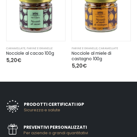
CARAMELLATE
,
FARINE E GRANELLE
FARINE E GRANELLE
,
CARAMELLATE
Nocciole al cacao 100g
Nocciole al miele di
castagno 100g
5,20
€
5,20
€
PRODOTTI CERTIFICATI IGP
Sicurezza e salute
PREVENTIVI PERSONALIZZATI
Per aziende o grandi quantitativi